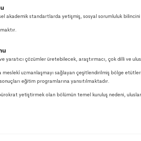
nu
vrensel akademik standartlarda yetişmiş, sosyal sorumluluk bilincin
lmaktır.
onu
e yaratıcı çözümler üretebilecek, araştırmacı, çok dilli ve ulusl
sıra meslekî uzmanlaşmayı sağlayan çeşitlendirilmiş bölge etütleri 
sonuçları eğitim programlarına yansıtılmaktadır.
bürokrat yetiştirmek olan bölümün temel kuruluş nedeni, ulusla