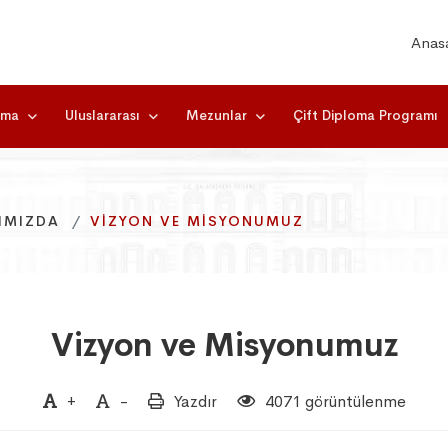
Anas
rma
Uluslararası
Mezunlar
Çift Diploma Programı
IMIZDA
IMIZDA
IMIZDA
VIZYON VE MISYONUMUZ
VIZYON VE MISYONUMUZ
VIZYON VE MISYONUMUZ
Vizyon ve Misyonumuz
+
-
Yazdır
4071 görüntülenme