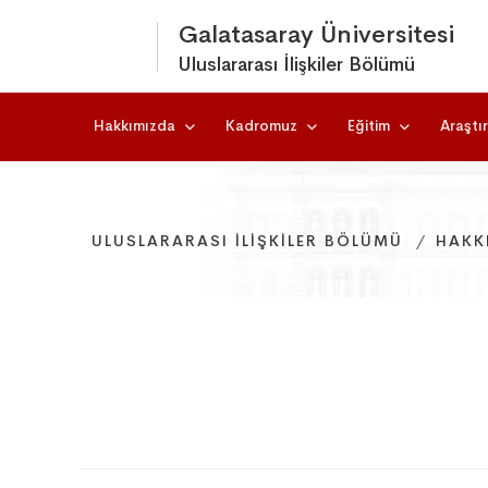
Galatasaray Üniversitesi
Uluslararası İlişkiler Bölümü
Hakkımızda
Kadromuz
Eğitim
Araştı
ULUSLARARASI İLIŞKILER BÖLÜMÜ
ULUSLARARASI İLIŞKILER BÖLÜMÜ
ULUSLARARASI İLIŞKILER BÖLÜMÜ
HAKK
HAKK
HAKK