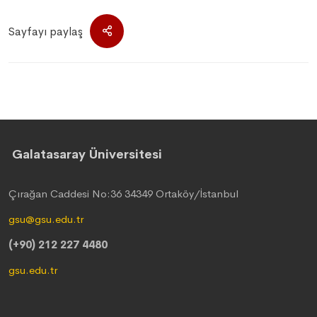
Sayfayı paylaş
Galatasaray Üniversitesi
Çırağan Caddesi No:36 34349 Ortaköy/İstanbul
gsu@gsu.edu.tr
(+90) 212 227 4480
gsu.edu.tr