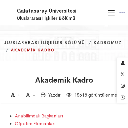
Galatasaray Üniversitesi
Uluslararası İlişkiler Bölümü
ULUSLARARASI İLIŞKILER BÖLÜMÜ
ULUSLARARASI İLIŞKILER BÖLÜMÜ
ULUSLARARASI İLIŞKILER BÖLÜMÜ
KADROMUZ
KADROMUZ
KADROMUZ
AKADEMIK KADRO
AKADEMIK KADRO
AKADEMIK KADRO
Akademik Kadro
+
-
Yazdır
15618 görüntülenme
Anabilimdalı Başkanları
Öğretim Elemanları